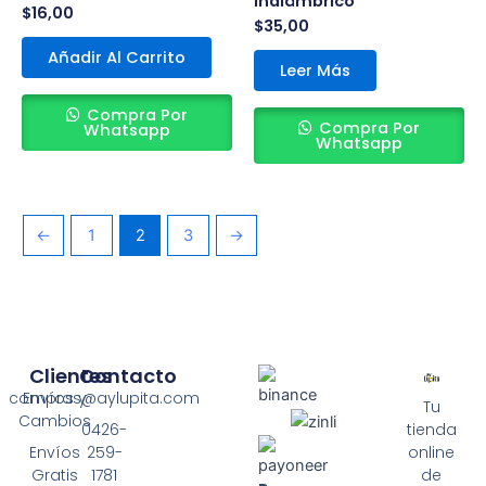
inalámbrico
$
16,00
$
35,00
Añadir Al Carrito
Leer Más
Compra Por
Compra Por
Whatsapp
Whatsapp
←
1
2
3
→
Clientes
Contacto
compras@aylupita.com
Envíos y
Tu
Cambios
0426-
tienda
Envíos
259-
online
Gratis
1781
de