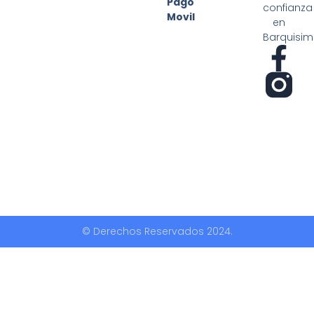
Pago
confianza
Movil
en
Barquisim
F
a
c
e
b
o
o
© Derechos Reservados 2024.
k
-
f