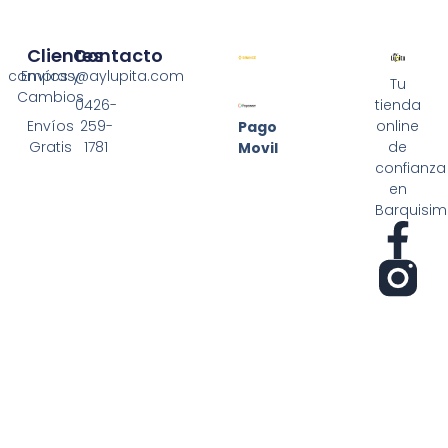
Clientes
Contacto
compras@aylupita.com
Envíos y
Tu
Cambios
0426-
tienda
Envíos
259-
online
Pago
Gratis
1781
de
Movil
confianza
en
Barquisim
F
a
c
e
b
o