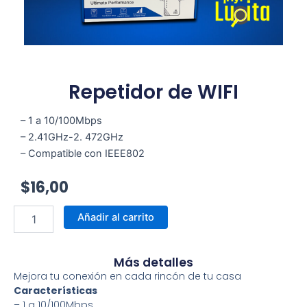
Repetidor de WIFI
– 1 a 10/100Mbps
– 2.41GHz-2. 472GHz
– Compatible con IEEE802
$
16,00
Repetidor
Añadir al carrito
de
WIFI
cantidad
Más detalles
Mejora tu conexión en cada rincón de tu casa
Características
– 1 a 10/100Mbps