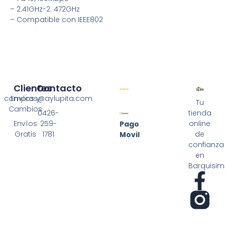
– 2.41GHz-2. 472GHz
– Compatible con IEEE802
Clientes
Contacto
compras@aylupita.com
Envíos y
Tu
Cambios
0426-
tienda
Envíos
259-
online
Pago
Gratis
1781
de
Movil
confianza
en
Barquisim
F
a
c